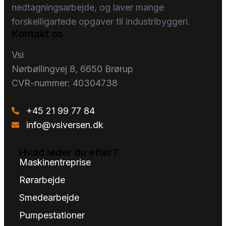
nedtagningsarbejde, og laver mange
forskelligartede opgaver til industribyggeri.
Kontakt os
Vsi
Nørbøllingvej 8, 6650 Brørup
CVR-nummer: 40304738
+45 21 99 77 84
info@vsiversen.dk
Hvad leder du efter?
Maskinentreprise
Rørarbejde
Smedearbejde​
Pumpestationer