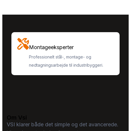
Montageeksperter
Professionelt stål-, montage- og
nedtagningsarbejde til industribyggeri.
Om Vsi
VSI klarer både det simple og det avancerede.