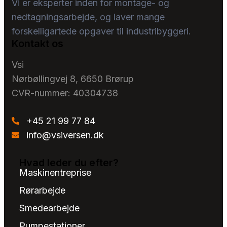
Vi er eksperter inden for montage- og
nedtagningsarbejde, og laver mange
forskelligartede opgaver til industribyggeri.
Kontakt os
Vsi
Nørbøllingvej 8, 6650 Brørup
CVR-nummer: 40304738
+45 21 99 77 84
info@vsiversen.dk
Hvad leder du efter?
Maskinentreprise
Rørarbejde
Smedearbejde​
Pumpestationer